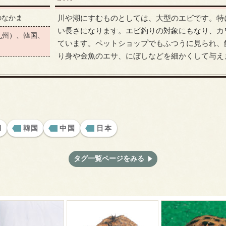
のなかま
川や湖にすむものとしては、大型のエビです。特
い長さになります。エビ釣りの対象にもなり、カ
九州）、韓国、
ています。ペットショップでもふつうに見られ、
り身や金魚のエサ、にぼしなどを細かくして与え
湖
韓国
中国
日本
タグ一覧ページをみる