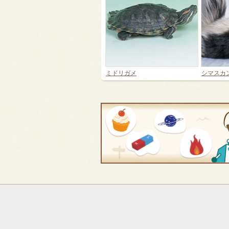
ミドリガメ
シマスカ
フ
ッ