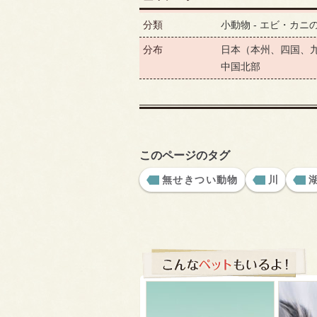
分類
小動物 - エビ・カニ
分布
日本（本州、四国、
中国北部
このページのタグ
無せきつい動物
川