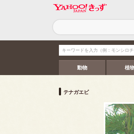
ヘ
ッ
ダ
ー
ナ
ビ
ゲ
ー
シ
動物
植
ョ
ン
テナガエビ