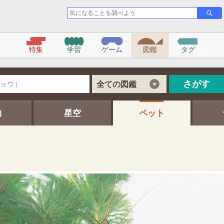
気
さ
が
に
す
な
る
こ
特集
学習
ゲーム
図鑑
タグ
と
を
調
べ
さがす
全ての図鑑
よ
う
物
星空
ペット