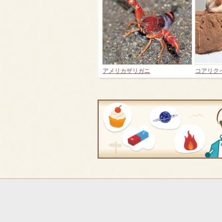
アメリカザリガニ
コアリク
フ
ッ