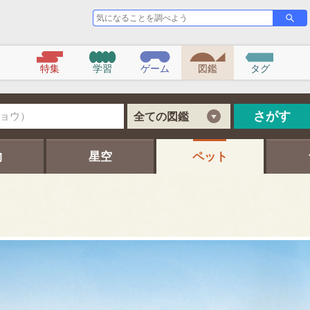
気
さ
が
に
す
な
る
こ
特集
学習
ゲーム
図鑑
タグ
と
を
調
べ
さがす
全ての図鑑
よ
う
物
星空
ペット