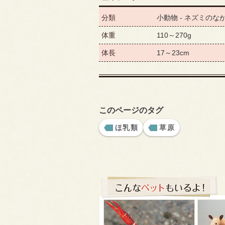
分類
小動物 - ネズミのな
体重
110～270g
体長
17～23cm
このページのタグ
ほ乳類
草原