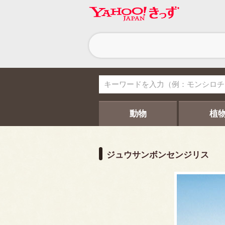
ヘ
ッ
ダ
ー
ナ
ビ
ゲ
ー
シ
動物
植
ョ
ン
ジュウサンボンセンジリス