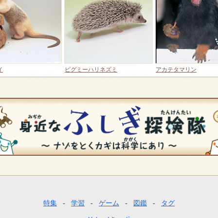
イ
ピグミーハリネズミ
アカテタマリン
特集
学習
ゲーム
図鑑
タグ