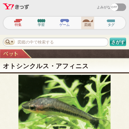
よみがな
ヘ
ッ
特集
学習
ゲーム
図鑑
タグ
ダ
ー
ナ
ビ
図鑑の中で検索する
さがす
ゲ
ー
シ
ョ
ン
オトシンクルス・アフィニス