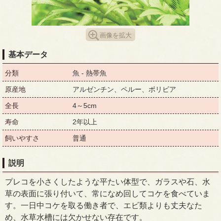
画像を拡大
基本データ
分類
魚 - 熱帯魚
原産地
アルゼンチン、ペルー、ボリビア
全長
4～5cm
寿命
2年以上
飼いやすさ
普通
説明
プレコを小さくしたような平たい体型で、ガラスや石、水
草の表面に張り付いて、常になめ回してコケを食べていま
す。一日中コケを取る働き者で、エビ類よりも丈夫なた
め、水草水槽には欠かせない存在です。