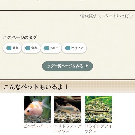
情報提供元: ペットいっぱい
このページのタグ
動物
魚類
ペルー
ボリビア
タグ一覧ページをみる
こんなペットもいるよ！
ピンポンパール
コリドラス・ア
フライングフォ
エネウス
ックス