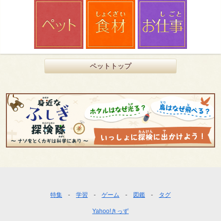
ペットトップ
フ
特集
学習
ゲーム
図鑑
タグ
ッ
Yahoo!きっず
タ