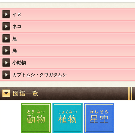
イヌ
ネコ
魚
鳥
小動物
カブトムシ・クワガタムシ