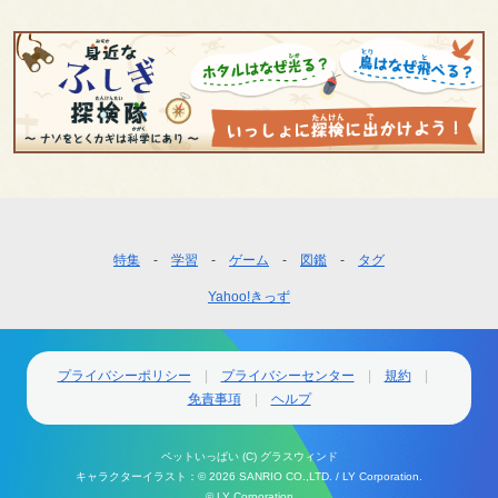
フ
特集
学習
ゲーム
図鑑
タグ
ッ
Yahoo!きっず
タ
ー
ナ
ビ
プライバシーポリシー
プライバシーセンター
規約
ゲ
免責事項
ヘルプ
ー
シ
ペットいっぱい (C) グラスウィンド
ョ
キャラクターイラスト：
© 2026 SANRIO CO.,LTD. /
LY Corporation.
ン
© LY Corporation