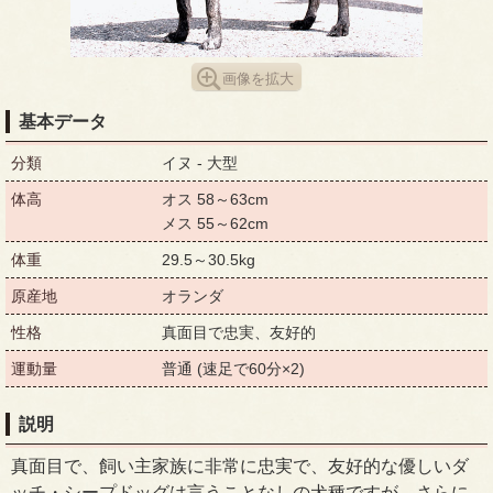
画像を拡大
基本データ
分類
イヌ - 大型
体高
オス 58～63cm
メス 55～62cm
体重
29.5～30.5kg
原産地
オランダ
性格
真面目で忠実、友好的
運動量
普通 (速足で60分×2)
説明
真面目で、飼い主家族に非常に忠実で、友好的な優しいダ
ッチ・シープドッグは言うことなしの犬種ですが、さらに