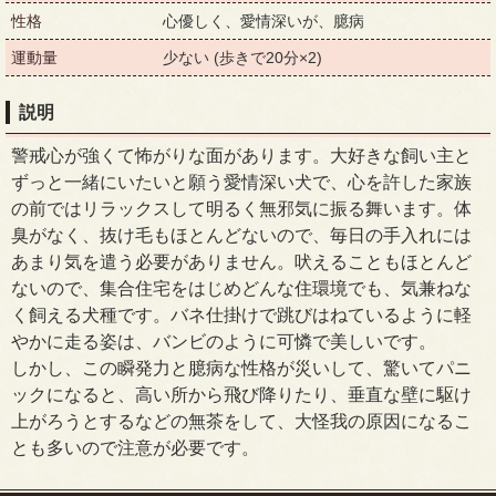
性格
心優しく、愛情深いが、臆病
運動量
少ない (歩きで20分×2)
説明
警戒心が強くて怖がりな面があります。大好きな飼い主と
ずっと一緒にいたいと願う愛情深い犬で、心を許した家族
の前ではリラックスして明るく無邪気に振る舞います。体
臭がなく、抜け毛もほとんどないので、毎日の手入れには
あまり気を遣う必要がありません。吠えることもほとんど
ないので、集合住宅をはじめどんな住環境でも、気兼ねな
く飼える犬種です。バネ仕掛けで跳びはねているように軽
やかに走る姿は、バンビのように可憐で美しいです。
しかし、この瞬発力と臆病な性格が災いして、驚いてパニ
ックになると、高い所から飛び降りたり、垂直な壁に駆け
上がろうとするなどの無茶をして、大怪我の原因になるこ
とも多いので注意が必要です。