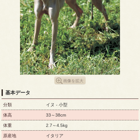
画像を拡大
基本データ
分類
イヌ - 小型
体高
33～38cm
体重
2.7～4.5kg
原産地
イタリア