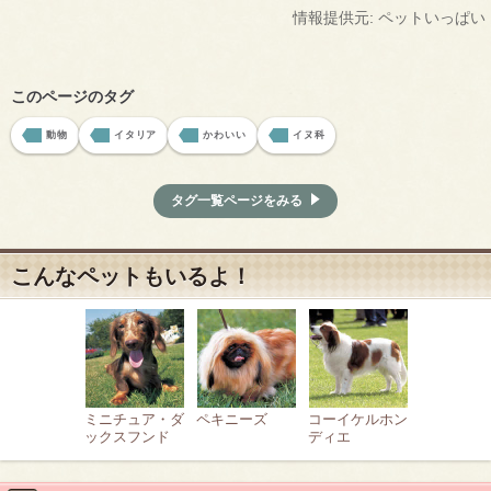
情報提供元: ペットいっぱい
このページのタグ
動物
イタリア
かわいい
イヌ科
タグ一覧ページをみる
こんなペットもいるよ！
ミニチュア・ダ
ペキニーズ
コーイケルホン
ックスフンド
ディエ