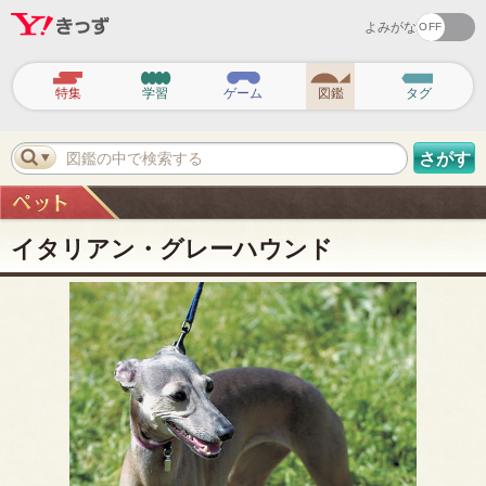
よみがな
ヘ
ッ
特集
学習
ゲーム
図鑑
タグ
ダ
ー
ナ
ビ
図鑑の中で検索する
さがす
ゲ
ー
シ
ョ
ン
イタリアン・グレーハウンド