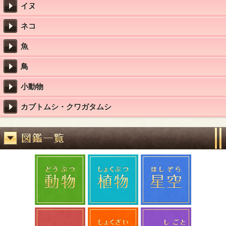
イヌ
ネコ
魚
鳥
小動物
カブトムシ・クワガタムシ