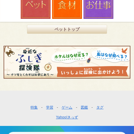
ペットトップ
フ
特集
学習
ゲーム
図鑑
タグ
ッ
Yahoo!きっず
タ
ー
ナ