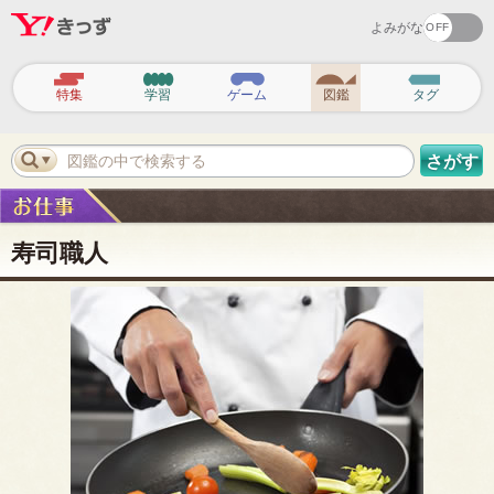
よみがな
ヘ
ッ
特集
学習
ゲーム
図鑑
タグ
ダ
ー
ナ
ビ
図鑑の中で検索する
さがす
ゲ
ー
シ
ョ
ン
寿司職人