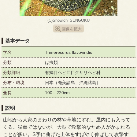
(C)Showichi SENGOKU
画像を拡大
基本データ
学名
Trimeresurus flavoviridis
分類
は虫類
分類詳細
有鱗目ヘビ亜目クサリヘビ科
分布・環境
日本（奄美諸島、沖縄諸島）
全長
100～220cm
説明
山地から人家のまわりの林や草地にすむ。屋内にも入って
くる。猛毒ではないが、大型で攻撃的なため人がかまれる
ことが多い。S字に曲げた上体をすばやく伸ばして攻撃す