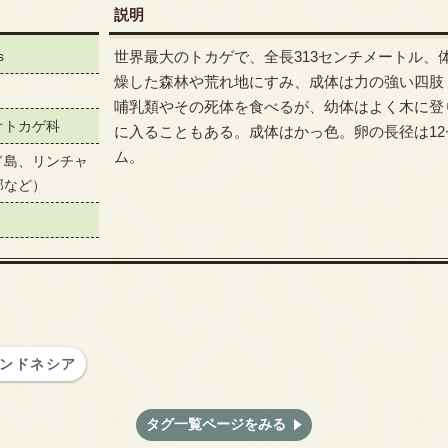
説明
s
世界最大のトカゲで、全長313センチメートル、
燥した森林や荒れ地にすみ、成体は力の強い四肢
哺乳類やその死体を食べるが、幼体はよく木に登
オトカゲ科
に入ることもある。成体はかっ色。卵の長径は12
ム。
ド島、リンチャ
部など）
ンドネシア
タグ一覧ページをみる