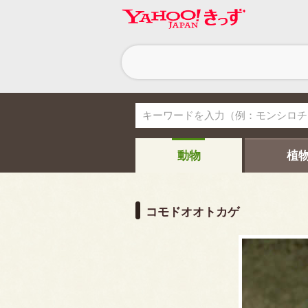
ヘ
ッ
ダ
ー
ナ
ビ
ゲ
ー
シ
動物
植
ョ
ン
コモドオオトカゲ