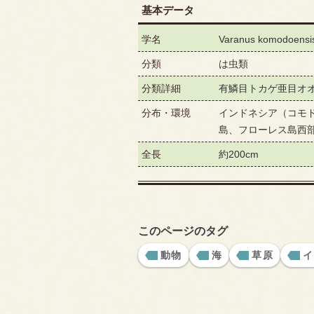
基本データ
学名
Varanus komodoensi
分類
は虫類
分類詳細
有鱗目トカゲ亜目オ
分布・環境
インドネシア（コモ
島、フローレス島西
全長
約200cm
このページのタグ
動物
海
草原
イ