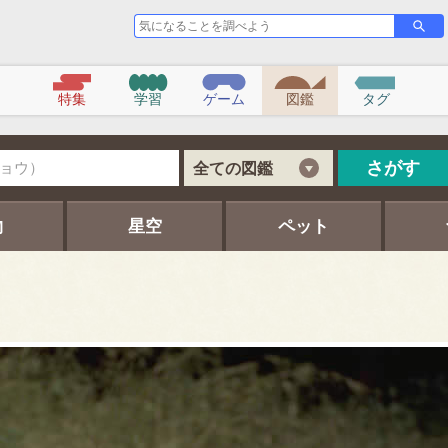
気
さ
が
に
す
な
る
こ
特集
学習
ゲーム
図鑑
タグ
と
を
調
べ
さがす
全ての図鑑
よ
う
物
星空
ペット