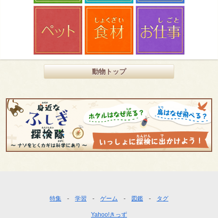
動物トップ
フ
特集
学習
ゲーム
図鑑
タグ
ッ
Yahoo!きっず