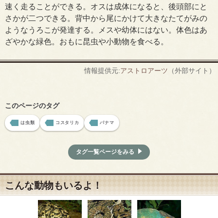
速く走ることができる。オスは成体になると、後頭部にと
さかが二つできる。背中から尾にかけて大きなたてがみの
ようなうろこが発達する。メスや幼体にはない。体色はあ
ざやかな緑色。おもに昆虫や小動物を食べる。
情報提供元:
アストロアーツ
（外部サイト）
このページのタグ
は虫類
コスタリカ
パナマ
タグ一覧ページをみる
こんな動物もいるよ！