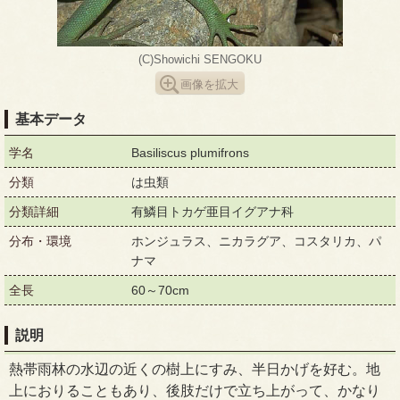
(C)Showichi SENGOKU
画像を拡大
基本データ
学名
Basiliscus plumifrons
分類
は虫類
分類詳細
有鱗目トカゲ亜目イグアナ科
分布・環境
ホンジュラス、ニカラグア、コスタリカ、パ
ナマ
全長
60～70cm
説明
熱帯雨林の水辺の近くの樹上にすみ、半日かげを好む。地
上におりることもあり、後肢だけで立ち上がって、かなり