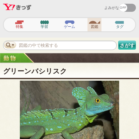
よみがな
ヘ
ッ
特集
学習
ゲーム
図鑑
タグ
ダ
ー
ナ
ビ
図鑑の中で検索する
さがす
ゲ
ー
シ
ョ
ン
グリーンバシリスク