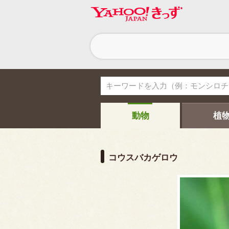
ヘ
ッ
ダ
ー
ナ
ビ
ゲ
ー
シ
動物
植
ョ
ン
コウスバカゲロウ