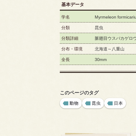
基本データ
学名
Myrmeleon formicari
分類
昆虫
分類詳細
脈翅目ウスバカゲロ
分布・環境
北海道～八重山
全長
30mm
このページのタグ
動物
昆虫
日本