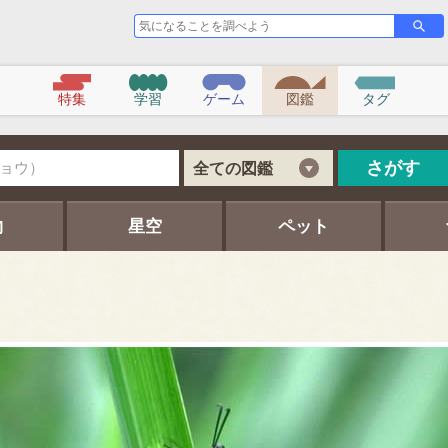
気
さ
が
に
す
な
る
こ
特集
学習
ゲーム
図鑑
タグ
と
を
調
べ
さがす
全ての図鑑
よ
う
物
星空
ペット