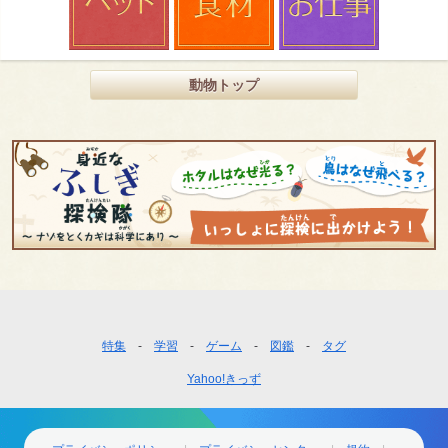
動物トップ
フ
特集
学習
ゲーム
図鑑
タグ
ッ
Yahoo!きっず
タ
ー
ナ