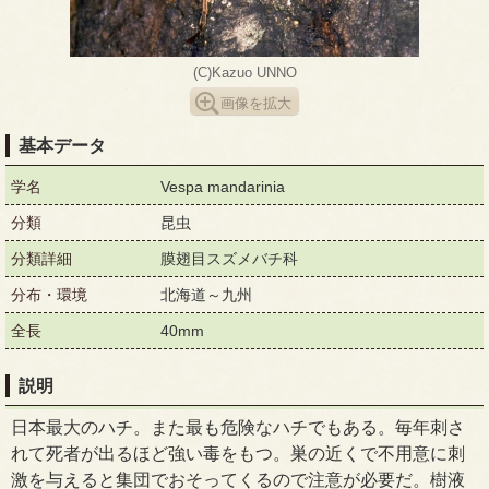
(C)Kazuo UNNO
画像を拡大
基本データ
学名
Vespa mandarinia
分類
昆虫
分類詳細
膜翅目スズメバチ科
分布・環境
北海道～九州
全長
40mm
説明
日本最大のハチ。また最も危険なハチでもある。毎年刺さ
れて死者が出るほど強い毒をもつ。巣の近くで不用意に刺
激を与えると集団でおそってくるので注意が必要だ。樹液