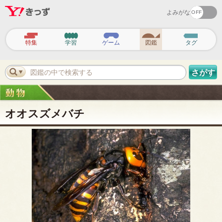
よみがな
ヘ
ッ
特集
学習
ゲーム
図鑑
タグ
ダ
ー
ナ
ビ
図鑑の中で検索する
さがす
ゲ
ー
シ
ョ
ン
オオスズメバチ