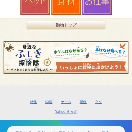
動物トップ
フ
特集
学習
ゲーム
図鑑
タグ
ッ
Yahoo!きっず
タ
ー
ナ