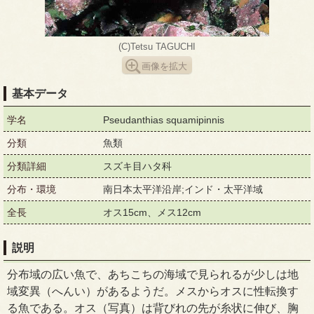
(C)Tetsu TAGUCHI
画像を拡大
基本データ
学名
Pseudanthias squamipinnis
分類
魚類
分類詳細
スズキ目ハタ科
分布・環境
南日本太平洋沿岸;インド・太平洋域
全長
オス15cm、メス12cm
説明
分布域の広い魚で、あちこちの海域で見られるが少しは地
域変異（へんい）があるようだ。メスからオスに性転換す
る魚である。オス（写真）は背びれの先が糸状に伸び、胸