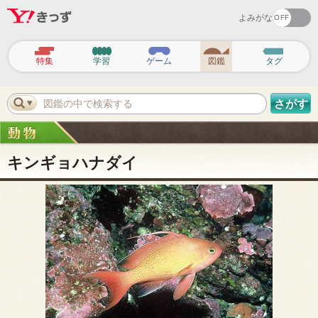
よみがな
ヘ
ッ
特集
学習
ゲーム
図鑑
タグ
ダ
ー
ナ
ビ
図鑑の中で検索する
さがす
ゲ
ー
シ
ョ
ン
キンギョハナダイ