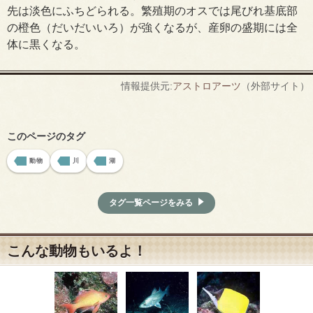
先は淡色にふちどられる。繁殖期のオスでは尾びれ基底部
の橙色（だいだいいろ）が強くなるが、産卵の盛期には全
体に黒くなる。
情報提供元:
アストロアーツ
（外部サイト）
このページのタグ
動物
川
湖
タグ一覧ページをみる
こんな動物もいるよ！