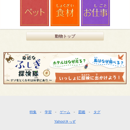
動物トップ
フ
特集
学習
ゲーム
図鑑
タグ
ッ
Yahoo!きっず
タ