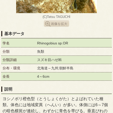
(C)Tetsu TAGUCHI
画像を拡大
基本データ
学名
Rhinogobius sp.OR
分類
魚類
分類詳細
スズキ目ハゼ科
分布・環境
北海道～九州;朝鮮半島
全長
4～6cm
説明
ヨシノボリ橙色型（とうしょくがた）とよばれていた種
類。体色には地域変異（へんい）が多い。体側には6～7個
の暗色横斑が連続し、わずかに青色を帯びる。垂直びれの