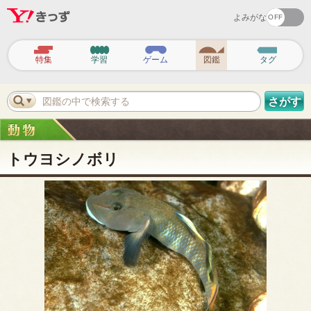
よみがな
ヘ
ッ
特集
学習
ゲーム
図鑑
タグ
ダ
ー
ナ
ビ
図鑑の中で検索する
さがす
ゲ
ー
シ
ョ
ン
トウヨシノボリ