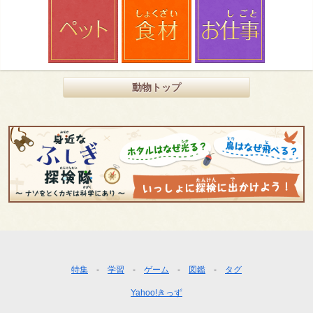
動物トップ
フ
特集
学習
ゲーム
図鑑
タグ
ッ
Yahoo!きっず
タ