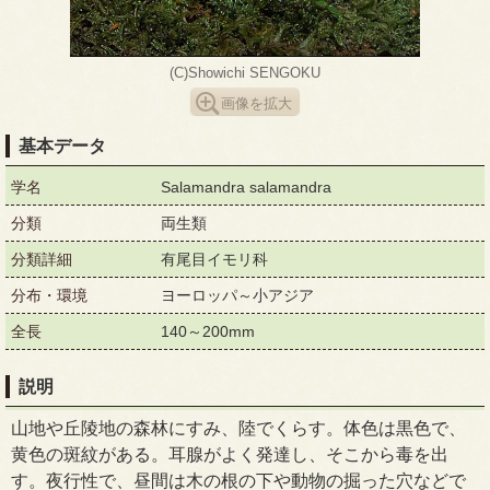
(C)Showichi SENGOKU
画像を拡大
基本データ
学名
Salamandra salamandra
分類
両生類
分類詳細
有尾目イモリ科
分布・環境
ヨーロッパ～小アジア
全長
140～200mm
説明
山地や丘陵地の森林にすみ、陸でくらす。体色は黒色で、
黄色の斑紋がある。耳腺がよく発達し、そこから毒を出
す。夜行性で、昼間は木の根の下や動物の掘った穴などで