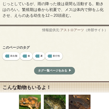
じっとしているが、雨の降った後は昼間も活動する。動き
はのろい。繁殖期は春から初夏で、メスは体内で卵をふ化
させ、えらのある幼生を12～20頭産む。
情報提供元:
アストロアーツ
（外部サイト）
このページのタグ
両生類
春
夏
夜行性
タグ一覧ページをみる
こんな動物もいるよ！