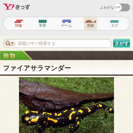
よみがな
ヘ
ッ
特集
学習
ゲーム
図鑑
タグ
ダ
ー
ナ
ビ
図鑑の中で検索する
さがす
ゲ
ー
シ
ョ
ン
ファイアサラマンダー