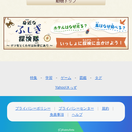
動物トップ
フ
特集
学習
ゲーム
図鑑
タグ
ッ
Yahoo!きっず
タ
ー
ナ
ビ
プライバシーポリシー
プライバシーセンター
規約
ゲ
免責事項
ヘルプ
ー
シ
(C)AstroArts