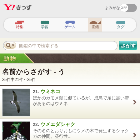
よみがな
ヘ
ッ
特集
学習
ゲーム
図鑑
タグ
ダ
ー
ナ
ビ
図鑑の中で検索する
さがす
ゲ
ー
シ
ョ
ン
名前からさがす - う
25件中21件～25件
ウミネコ
21.
ほかのカモメ類に似ているが、成鳥で尾に黒い帯
があるのはウミネ...
ウメエダシャク
22.
その名のとおりおもにウメの木で発生するシャク
ガの仲間。昼行性...