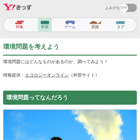
よみがな
ヘ
ッ
特集
学習
ゲーム
図鑑
タグ
ダ
ー
ナ
ビ
環境問題を考えよう
ゲ
ー
シ
環境問題にはどんなものがあるのか、調べてみよう！
ョ
ン
情報提供：
エコロジーオンライン
（外部サイト）
環境問題ってなんだろう