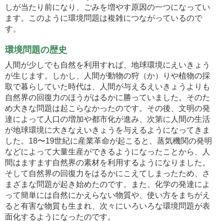
しが当たり前になり、ごみを増やす原因の一つになってい
ます。このように環境問題は複雑につながっているので
す。
環境問題の歴史
人間が少しでも自然を利用すれば、地球環境にえいきょう
が生じます。しかし、人間が動物の狩（か）りや植物の採
取で暮らしていた時代は、人間が与えるえいきょうよりも
自然界の回復力のほうがはるかに勝っていました。そのた
め大きな問題は起こらなかったのです。その後、文明の発
達によって人口の増加や都市化が進み、次第に人間の生活
が地球環境に大きなえいきょうを与えるようになってきま
した。18〜19世紀に産業革命が起こると、蒸気機関の発明
などによって大量生産ができるようになったことから、人
間はますます自然界の素材を利用するようになりました。
そして自然界の回復力をはるかにこえてしまったため、さ
まざまな問題が起き始めたのです。また、化学の発達によ
って簡単には自然にかえらない物質や、使い方をまちがえ
ると有害な物質も生まれ、次々にいろいろな環境問題が表
面化するようになったのです。