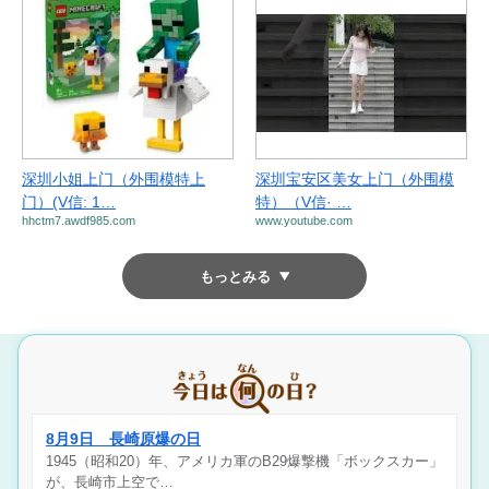
深圳小姐上门（外围模特上
深圳宝安区美女上门（外围模
门）(V信: 1…
特）（V信· …
hhctm7.awdf985.com
www.youtube.com
もっとみる
8月9日 長崎原爆の日
1945（昭和20）年、アメリカ軍のB29爆撃機「ボックスカー」
が、長崎市上空で…