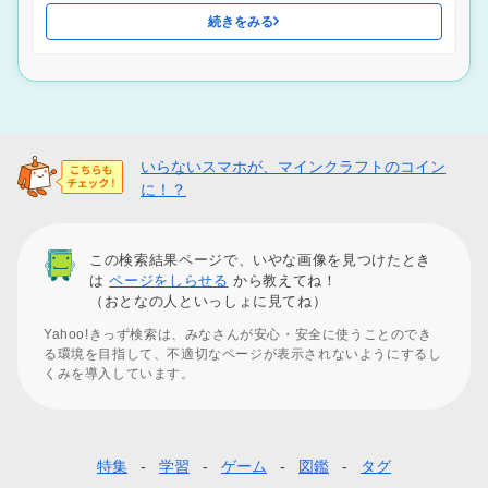
続きをみる
いらないスマホが、マインクラフトのコイン
に！？
この検索結果ページで、いやな画像を見つけたとき
は
ページをしらせる
から教えてね！
（おとなの人といっしょに見てね）
Yahoo!きっず検索は、みなさんが安心・安全に使うことのでき
る環境を目指して、不適切なページが表示されないようにするし
くみを導入しています。
特集
学習
ゲーム
図鑑
タグ
フ