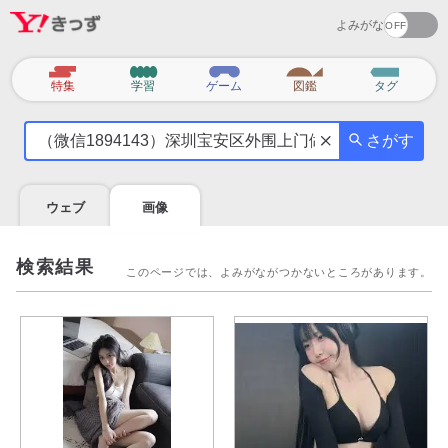
よみがな
カ
特集
学習
ゲーム
図鑑
タグ
テ
気
ゴ
さがす
に
リ
な
る
ウェブ
画像
こ
と
を
検索結果
このページでは、よみがながつかないところがあります。
調
べ
よ
う