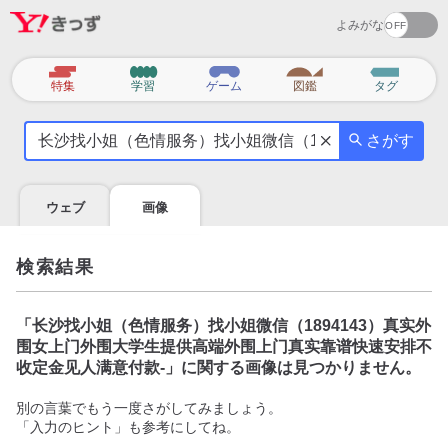
よみがな
カ
特集
学習
ゲーム
図鑑
タグ
テ
気
ゴ
さがす
に
リ
な
る
ウェブ
画像
こ
と
を
検索結果
調
べ
よ
「
长沙找小姐（色情服务）找小姐微信（1894143）真实外
う
围女上门外围大学生提供高端外围上门真实靠谱快速安排不
收定金见人满意付款-
」に関する画像は見つかりません。
別の言葉でもう一度さがしてみましょう。
「入力のヒント」も参考にしてね。