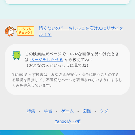
汚くないの？ おしっこを石けんにリサイク
ル！？
この検索結果ページで、いやな画像を見つけたとき
は
ページをしらせる
から教えてね！
（おとなの人といっしょに見てね）
Yahoo!きっず検索は、みなさんが安心・安全に使うことのでき
る環境を目指して、不適切なページが表示されないようにするし
くみを導入しています。
特集
学習
ゲーム
図鑑
タグ
フ
ッ
Yahoo!きっず
タ