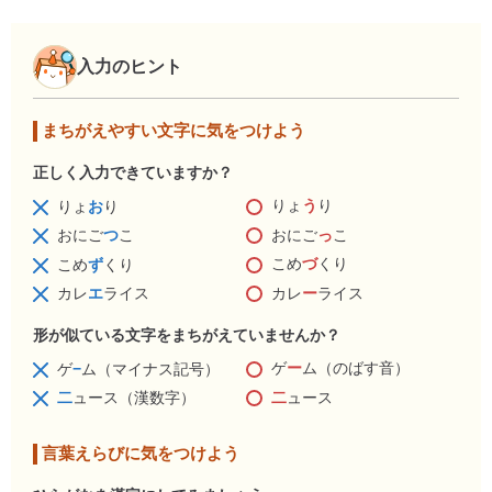
入力のヒント
まちがえやすい文字に気をつけよう
正しく入力できていますか？
りょ
う
り
りょ
お
り
おにご
っ
こ
おにご
つ
こ
こめ
づ
くり
こめ
ず
くり
カレ
ー
ライス
カレ
エ
ライス
形が似ている文字をまちがえていませんか？
ゲ
ー
ム（のばす音）
ゲ
−
ム（マイナス記号）
二
ュース
二
ュース（漢数字）
言葉えらびに気をつけよう