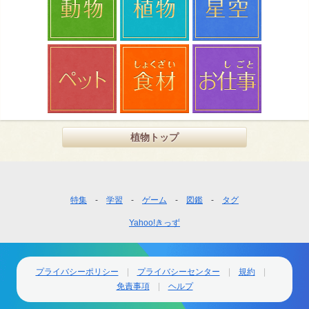
植物トップ
フ
特集
学習
ゲーム
図鑑
タグ
ッ
Yahoo!きっず
タ
ー
ナ
ビ
プライバシーポリシー
プライバシーセンター
規約
ゲ
免責事項
ヘルプ
ー