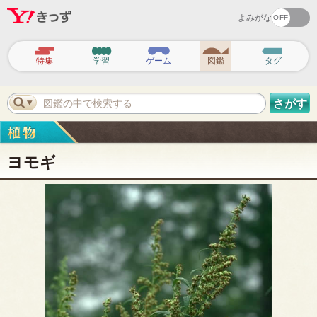
よみがな
ヘ
ッ
特集
学習
ゲーム
図鑑
タグ
ダ
ー
ナ
ビ
図鑑の中で検索する
さがす
ゲ
ー
シ
ョ
ン
ヨモギ