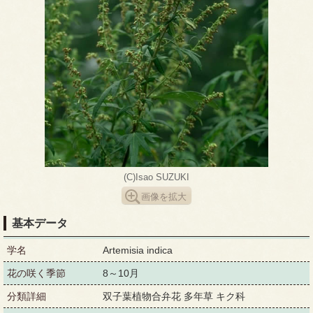
(C)Isao SUZUKI
画像を拡大
基本データ
学名
Artemisia indica
花の咲く季節
8～10月
分類詳細
双子葉植物合弁花 多年草 キク科