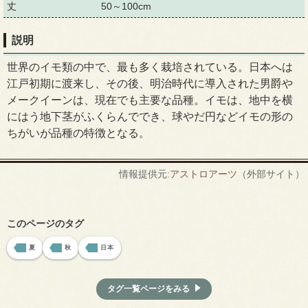
丈
50～100cm
説明
世界のイモ類の中で、最も多く栽培されている。日本へは
江戸初期に渡来し、その後、明治時代に導入された男爵や
メークイーンは、現在でも主要な品種。イモは、地中を横
にはう地下茎がふくらんででき、球やだ円などイモの形の
ちがいが品種の特徴となる。
情報提供元:
アストロアーツ
（外部サイト）
このページのタグ
夏
秋
日本
タグ一覧ページをみる