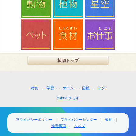
植物トップ
フ
特集
学習
ゲーム
図鑑
タグ
ッ
Yahoo!きっず
タ
ー
ナ
ビ
プライバシーポリシー
プライバシーセンター
規約
ゲ
免責事項
ヘルプ
ー