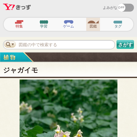
よみがな
ヘ
ッ
特集
学習
ゲーム
図鑑
タグ
ダ
ー
ナ
ビ
図鑑の中で検索する
さがす
ゲ
ー
シ
ョ
ン
ジャガイモ