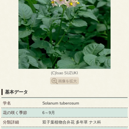
(C)Isao SUZUKI
画像を拡大
基本データ
学名
Solanum tuberosum
花の咲く季節
6～9月
分類詳細
双子葉植物合弁花 多年草 ナス科