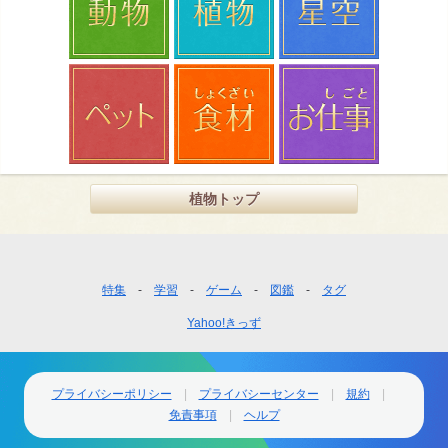
植物トップ
フ
特集
学習
ゲーム
図鑑
タグ
ッ
Yahoo!きっず
タ
ー
ナ
ビ
プライバシーポリシー
プライバシーセンター
規約
ゲ
免責事項
ヘルプ
ー