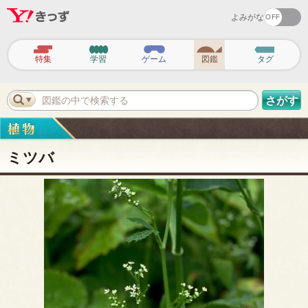
よみがな
ヘ
ッ
特集
学習
ゲーム
図鑑
タグ
ダ
ー
ナ
ビ
図鑑の中で検索する
さがす
ゲ
ー
シ
ョ
ン
ミツバ