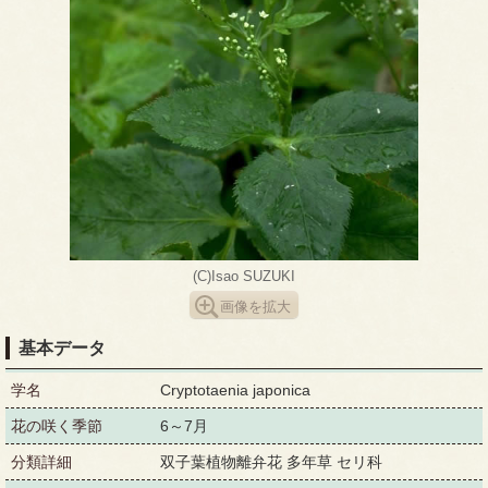
(C)Isao SUZUKI
画像を拡大
基本データ
学名
Cryptotaenia japonica
花の咲く季節
6～7月
分類詳細
双子葉植物離弁花 多年草 セリ科