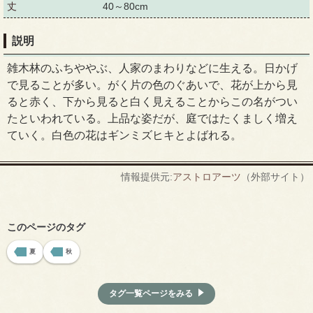
丈
40～80cm
説明
雑木林のふちややぶ、人家のまわりなどに生える。日かげ
で見ることが多い。がく片の色のぐあいで、花が上から見
ると赤く、下から見ると白く見えることからこの名がつい
たといわれている。上品な姿だが、庭ではたくましく増え
ていく。白色の花はギンミズヒキとよばれる。
情報提供元:
アストロアーツ
（外部サイト）
このページのタグ
夏
秋
タグ一覧ページをみる