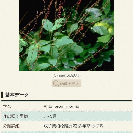
(C)Isao SUZUKI
画像を拡大
基本データ
学名
Antenoron filiforme
花の咲く季節
7～9月
分類詳細
双子葉植物離弁花 多年草 タデ科