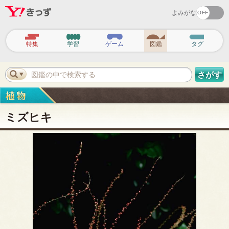
よみがな
ヘ
ッ
特集
学習
ゲーム
図鑑
タグ
ダ
ー
ナ
ビ
図鑑の中で検索する
さがす
ゲ
ー
シ
ョ
ン
ミズヒキ