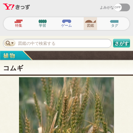
よみがな
ヘ
ッ
特集
学習
ゲーム
図鑑
タグ
ダ
ー
ナ
ビ
図鑑の中で検索する
さがす
ゲ
ー
シ
ョ
ン
コムギ