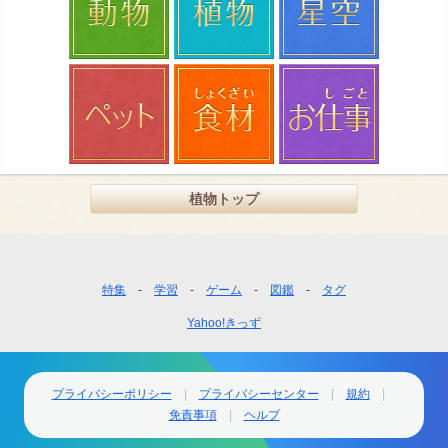
植物トップ
フ
特集
学習
ゲーム
図鑑
タグ
ッ
Yahoo!きっず
タ
ー
ナ
ビ
プライバシーポリシー
プライバシーセンター
規約
ゲ
免責事項
ヘルプ
ー