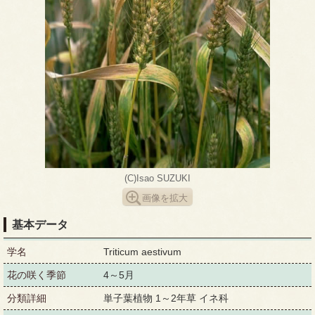
(C)Isao SUZUKI
画像を拡大
基本データ
学名
Triticum aestivum
花の咲く季節
4～5月
分類詳細
単子葉植物 1～2年草 イネ科