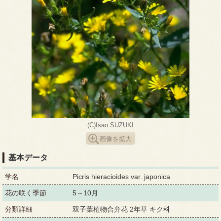
(C)Isao SUZUKI
画像を拡大
基本データ
学名
Picris hieracioides var. japonica
花の咲く季節
5～10月
分類詳細
双子葉植物合弁花 2年草 キク科