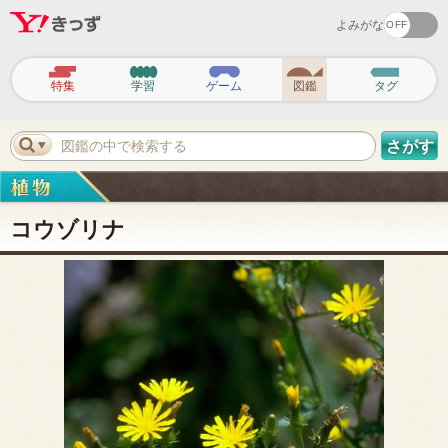
よみがな
ヘ
ッ
特集
学習
ゲーム
図鑑
タグ
ダ
ー
ナ
ビ
図鑑の中で検索する
さがす
ゲ
ー
シ
ョ
ン
コウゾリナ