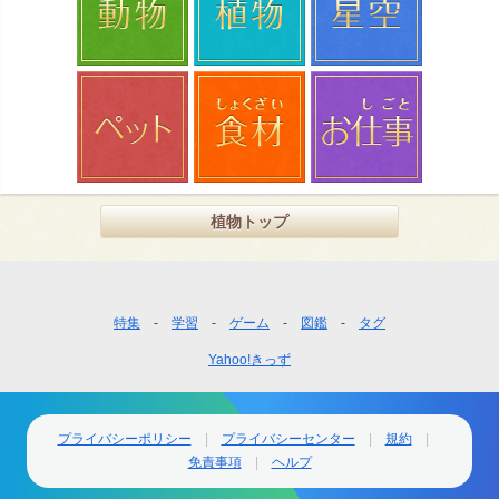
植物トップ
フ
特集
学習
ゲーム
図鑑
タグ
ッ
Yahoo!きっず
タ
ー
ナ
ビ
プライバシーポリシー
プライバシーセンター
規約
ゲ
免責事項
ヘルプ
ー