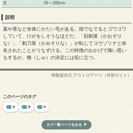
丈
25～200cm
説明
葉や茎など全体にかたい毛がある。指でなでるとゴワゴワ
していて、けがをしそうなほどだ。「顔剃菜（かおぞり
な）」「剃刀菜（かみそりな）」が転じてコウゾリナと命
名されたことがうなずける。この特徴のおかげで痛い思い
もするが、種（しゅ）の決定には役に立つ。
情報提供元:
アストロアーツ
（外部サイト）
このページのタグ
春
夏
秋
タグ一覧ページをみる