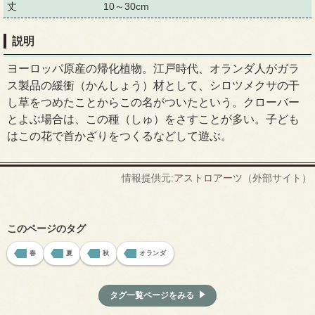
丈
10～30cm
説明
ヨーロッパ原産の帰化植物。江戸時代、オランダ人がガラ
ス製品の緩衝（かんしょう）材として、シロツメクサの干
し草をつめたことからこの名がついたという。クローバー
とよぶ場合は、この種（しゅ）をさすことが多い。子ども
はこの花で首かざりをつくるなどして遊ぶ。
情報提供元:
アストロアーツ
（外部サイト）
このページのタグ
春
夏
秋
オランダ
タグ一覧ページをみる