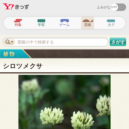
よみがな
ヘ
ッ
特集
学習
ゲーム
図鑑
タグ
ダ
ー
ナ
ビ
図鑑の中で検索する
さがす
ゲ
ー
シ
ョ
ン
シロツメクサ