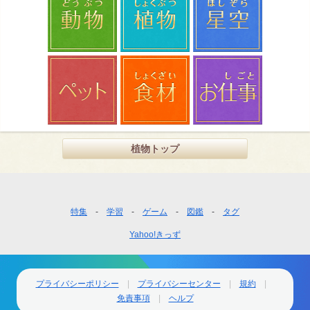
植物トップ
フ
特集
学習
ゲーム
図鑑
タグ
ッ
Yahoo!きっず
タ
ー
ナ
ビ
プライバシーポリシー
プライバシーセンター
規約
ゲ
免責事項
ヘルプ