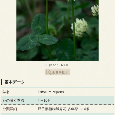
(C)Isao SUZUKI
画像を拡大
基本データ
学名
Trifolium repens
花の咲く季節
4～10月
分類詳細
双子葉植物離弁花 多年草 マメ科