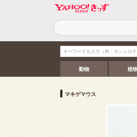
ヘ
ッ
ダ
ー
ナ
ビ
ゲ
ー
シ
動物
植
ョ
ン
マキゲマウス