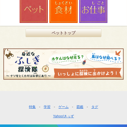
ペットトップ
フ
特集
学習
ゲーム
図鑑
タグ
ッ
Yahoo!きっず
タ
ー