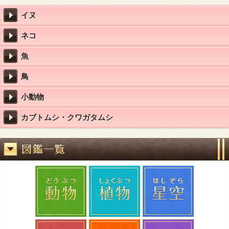
イヌ
ネコ
魚
鳥
小動物
カブトムシ・クワガタムシ