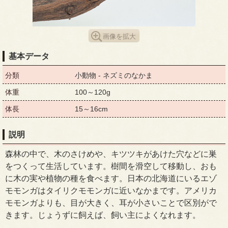
画像を拡大
基本データ
分類
小動物 - ネズミのなかま
体重
100～120g
体長
15～16cm
説明
森林の中で、木のさけめや、キツツキがあけた穴などに巣
をつくって生活しています。樹間を滑空して移動し、おも
に木の実や植物の種を食べます。日本の北海道にいるエゾ
モモンガはタイリクモモンガに近いなかまです。アメリカ
モモンガよりも、目が大きく、耳が小さいことで区別がで
きます。じょうずに飼えば、飼い主によくなれます。