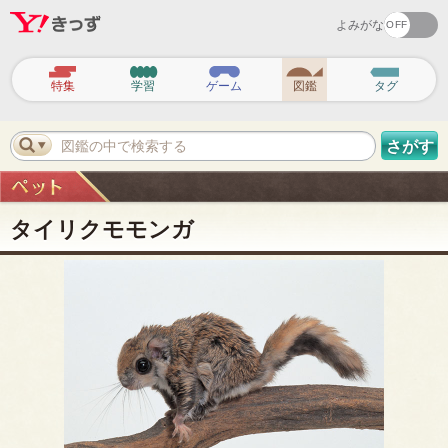
よみがな
ヘ
ッ
特集
学習
ゲーム
図鑑
タグ
ダ
ー
ナ
ビ
図鑑の中で検索する
さがす
ゲ
ー
シ
ョ
ン
タイリクモモンガ