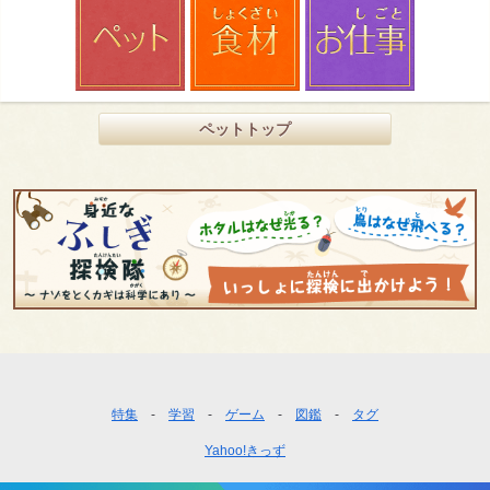
ペットトップ
フ
特集
学習
ゲーム
図鑑
タグ
ッ
Yahoo!きっず
タ
ー