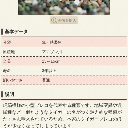
画像を拡大
基本データ
分類
魚 - 熱帯魚
原産地
アマゾン川
全長
13～15cm
寿命
3年以上
飼いやすさ
普通
説明
虎縞模様の小型プレコを代表する種類です。地域変異や近
縁種など、似たようなタイガーの名がつく魅力的な種類が
たくさん輸入されているため、本家のタイガープレコのほ
うが少なくなってしまっています。