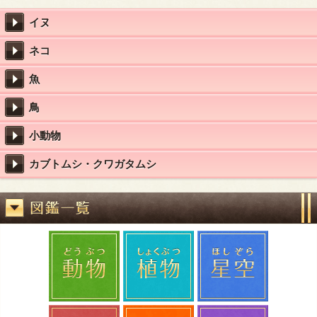
イヌ
ネコ
魚
鳥
小動物
カブトムシ・クワガタムシ