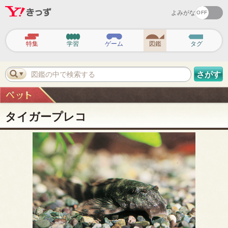
よみがな
ヘ
ッ
特集
学習
ゲーム
図鑑
タグ
ダ
ー
ナ
ビ
図鑑の中で検索する
さがす
ゲ
ー
シ
ョ
ン
タイガープレコ