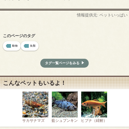
情報提供元: ペットいっぱい
このページのタグ
動物
魚類
タグ一覧ページをみる
こんなペットもいるよ！
サカサナマズ
藍シュブンキン
ヒブナ（緋鮒）