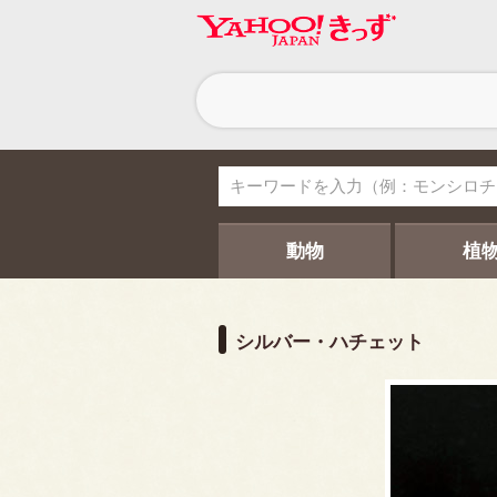
ヘ
ッ
ダ
ー
ナ
ビ
ゲ
ー
シ
動物
植
ョ
ン
シルバー・ハチェット