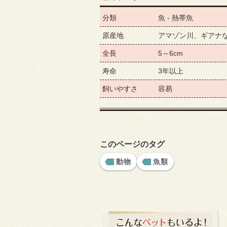
分類
魚 - 熱帯魚
原産地
アマゾン川、ギアナ
全長
5～6cm
寿命
3年以上
飼いやすさ
容易
このページのタグ
動物
魚類