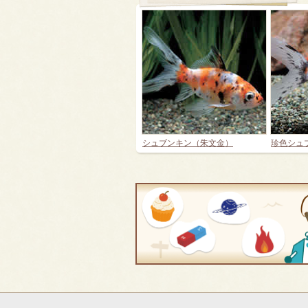
シュブンキン（朱文金）
珍色シュ