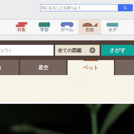
気
さ
が
に
す
な
る
こ
特集
学習
ゲーム
図鑑
タグ
と
を
調
べ
さがす
全ての図鑑
よ
う
物
星空
ペット