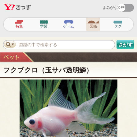
よみがな
ヘ
ッ
特集
学習
ゲーム
図鑑
タグ
ダ
ー
ナ
ビ
図鑑の中で検索する
さがす
ゲ
ー
シ
ョ
ン
フクブクロ（玉サバ透明鱗）