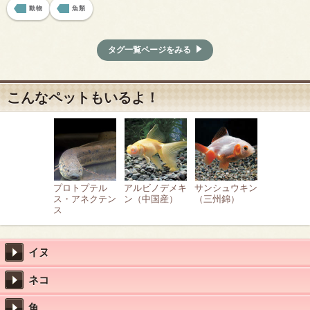
動物
魚類
タグ一覧ページをみる
こんなペットもいるよ！
プロトプテル
アルビノデメキ
サンシュウキン
ス・アネクテン
ン（中国産）
（三州錦）
ス
イヌ
ネコ
魚