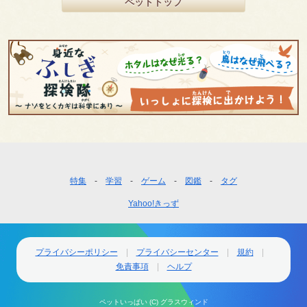
ペットトップ
フ
特集
学習
ゲーム
図鑑
タグ
ッ
Yahoo!きっず
タ
ー
ナ
ビ
プライバシーポリシー
プライバシーセンター
規約
ゲ
免責事項
ヘルプ
ー
シ
ペットいっぱい (C) グラスウィンド