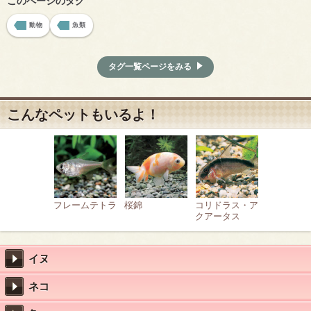
このページのタグ
動物
魚類
タグ一覧ページをみる
こんなペットもいるよ！
フレームテトラ
桜錦
コリドラス・ア
クアータス
イヌ
ネコ