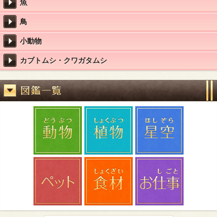
魚
鳥
小動物
カブトムシ・クワガタムシ