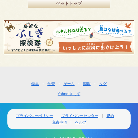
ペットトップ
フ
特集
学習
ゲーム
図鑑
タグ
ッ
Yahoo!きっず
タ
ー
ナ
ビ
プライバシーポリシー
プライバシーセンター
規約
ゲ
免責事項
ヘルプ
ー
シ