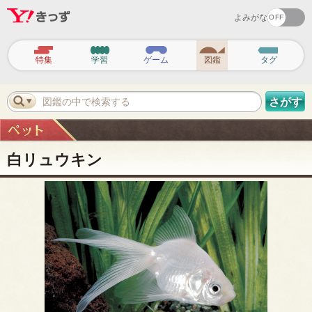
よみがな
ヘ
ッ
特集
学習
ゲーム
図鑑
タグ
ダ
ー
ナ
ビ
図鑑の中で検索する
さがす
ゲ
ー
シ
ョ
ン
白リュウキン