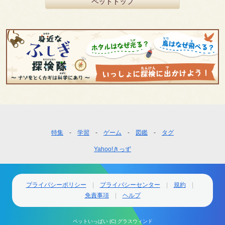
ペットトップ
フ
特集
学習
ゲーム
図鑑
タグ
ッ
Yahoo!きっず
タ
ー
ナ
ビ
プライバシーポリシー
プライバシーセンター
規約
ゲ
免責事項
ヘルプ
ー
シ
ペットいっぱい (C) グラスウィンド