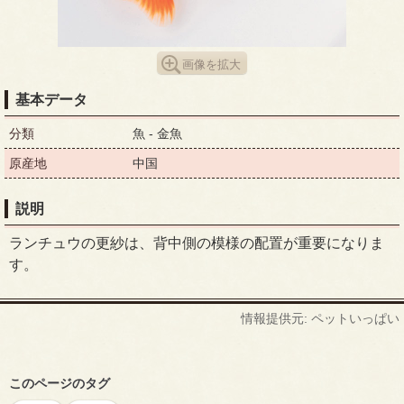
画像を拡大
基本データ
分類
魚 - 金魚
原産地
中国
説明
ランチュウの更紗は、背中側の模様の配置が重要になりま
す。
情報提供元: ペットいっぱい
このページのタグ