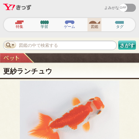
よみがな
ヘ
ッ
特集
学習
ゲーム
図鑑
タグ
ダ
ー
ナ
ビ
図鑑の中で検索する
さがす
ゲ
ー
シ
ョ
ン
更紗ランチュウ