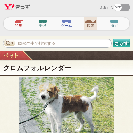
よみがな
ヘ
ッ
特集
学習
ゲーム
図鑑
タグ
ダ
ー
ナ
ビ
図鑑の中で検索する
さがす
ゲ
ー
シ
ョ
ン
クロムフォルレンダー