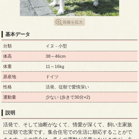
画像を拡大
基本データ
分類
イヌ - 小型
体高
38～46cm
体重
11～16kg
原産地
ドイツ
性格
活発、従順で愛情深い
運動量
少ない (歩きで30分×2)
説明
活発で、そして油断がなくて、情愛が深くて、飼い主家族
に従順で忠実です。集合住宅での生活に順応することがで