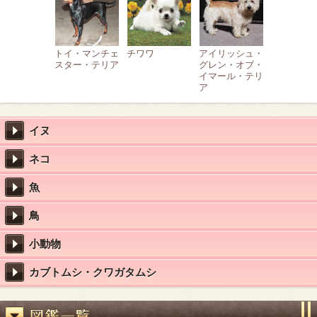
トイ・マンチェ
チワワ
アイリッシュ・
スター・テリア
グレン・オブ・
イマール・テリ
ア
イヌ
ネコ
魚
鳥
小動物
カブトムシ・クワガタムシ