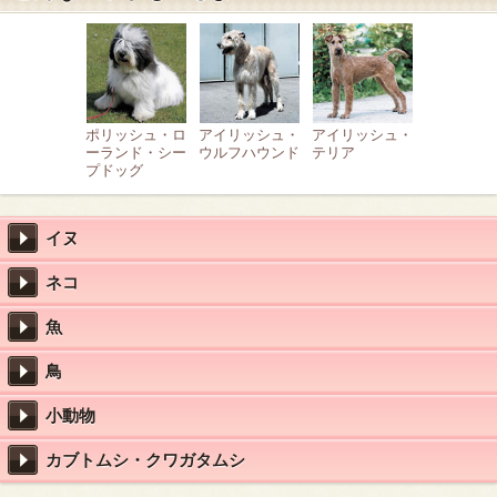
ポリッシュ・ロ
アイリッシュ・
アイリッシュ・
ーランド・シー
ウルフハウンド
テリア
プドッグ
イヌ
ネコ
魚
鳥
小動物
カブトムシ・クワガタムシ