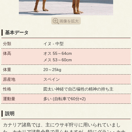
画像を拡大
基本データ
分類
イヌ - 中型
体高
オス 55～64cm
メス 53～60cm
体重
20～25kg
原産地
スペイン
性格
図太い神経で自己犠牲の精神の持ち主
運動量
多い (自転車で60分×2)
説明
カナリア諸島では、主にウサギ狩りに用いられていまし
た。カナリア諸島全島で見られますが、特にグラン・カナ