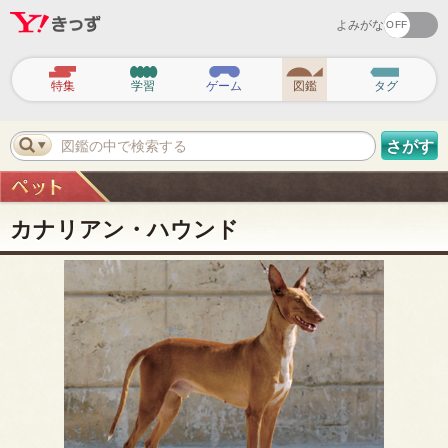
よみがな
ヘ
ッ
特集
学習
ゲーム
図鑑
タグ
ダ
ー
ナ
ビ
図鑑の中で検索する
さがす
ゲ
ー
シ
ョ
ン
カナリアン・ハウンド