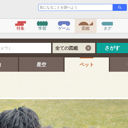
気
さ
が
に
す
な
る
こ
特集
学習
ゲーム
図鑑
タグ
と
を
調
べ
さがす
全ての図鑑
よ
う
物
星空
ペット