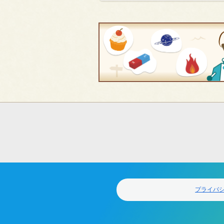
フ
ッ
タ
ー
ナ
ビ
ゲ
プライバ
ー
シ
ョ