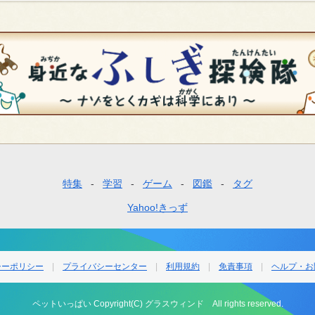
特集
学習
ゲーム
図鑑
タグ
Yahoo!きっず
シーポリシー
プライバシーセンター
利用規約
免責事項
ヘルプ・お
ペットいっぱい Copyright(C) グラスウィンド All rights reserved.