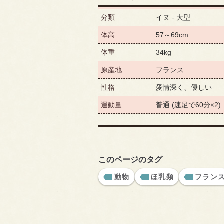
分類
イヌ - 大型
体高
57～69cm
体重
34kg
原産地
フランス
性格
愛情深く、優しい
運動量
普通 (速足で60分×2)
このページのタグ
動物
ほ乳類
フラン