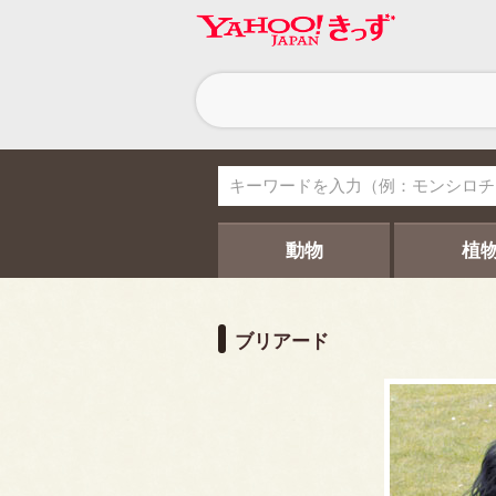
ヘ
ッ
ダ
ー
ナ
ビ
ゲ
ー
シ
動物
植
ョ
ン
ブリアード