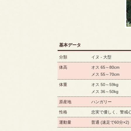
基本データ
分類
イヌ - 大型
体高
オス 65～80cm
メス 55～70cm
体重
オス 50～59kg
メス 36～50kg
原産地
ハンガリー
性格
忠実で優しく、警戒
運動量
普通 (速足で60分×2)