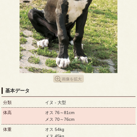
画像を拡大
基本データ
分類
イヌ - 大型
体高
オス 76～81cm
メス 70～76cm
体重
オス 54kg
メス 45kg