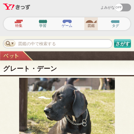
よみがな
ヘ
ッ
特集
学習
ゲーム
図鑑
タグ
ダ
ー
ナ
ビ
図鑑の中で検索する
さがす
ゲ
ー
シ
ョ
ン
グレート・デーン