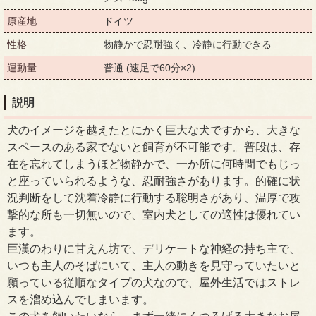
原産地
ドイツ
性格
物静かで忍耐強く、冷静に行動できる
運動量
普通 (速足で60分×2)
説明
犬のイメージを越えたとにかく巨大な犬ですから、大きな
スペースのある家でないと飼育が不可能です。普段は、存
在を忘れてしまうほど物静かで、一か所に何時間でもじっ
と座っていられるような、忍耐強さがあります。的確に状
況判断をして沈着冷静に行動する聡明さがあり、温厚で攻
撃的な所も一切無いので、室内犬としての適性は優れてい
ます。
巨漢のわりに甘えん坊で、デリケートな神経の持ち主で、
いつも主人のそばにいて、主人の動きを見守っていたいと
願っている従順なタイプの犬なので、屋外生活ではストレ
スを溜め込んでしまいます。