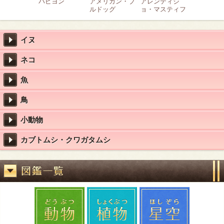
パピヨン
アメリカン・ブ
アレンティジ
ルドッグ
ョ・マスティフ
イヌ
ネコ
魚
鳥
小動物
カブトムシ・クワガタムシ