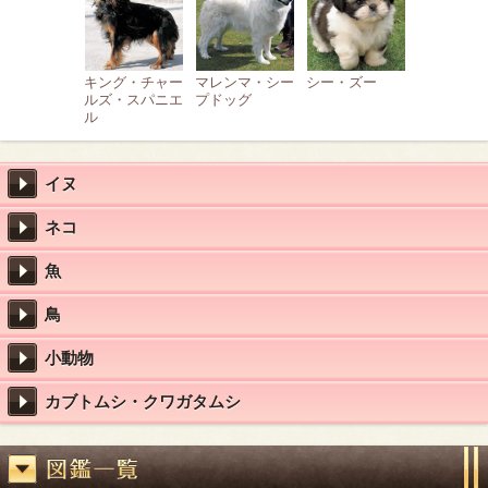
キング・チャー
マレンマ・シー
シー・ズー
ルズ・スパニエ
プドッグ
ル
イヌ
ネコ
魚
鳥
小動物
カブトムシ・クワガタムシ