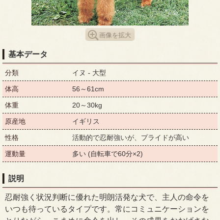
画像を拡大
基本データ
分類
イヌ - 大型
体高
56～61cm
体重
20～30kg
原産地
イギリス
性格
活動的で忍耐強いが、プライドが高い
運動量
多い (自転車で60分×2)
説明
忍耐強く状況判断に優れた明朗活発な犬で、主人の命令を
いつも待っているタイプです。常にコミュニケーションを