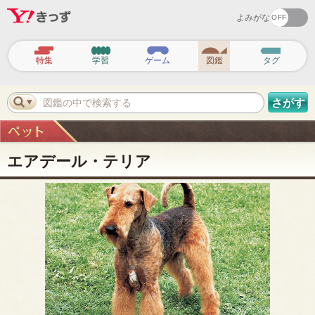
よみがな
ヘ
ッ
特集
学習
ゲーム
図鑑
タグ
ダ
ー
ナ
ビ
図鑑の中で検索する
さがす
ゲ
ー
シ
ョ
ン
エアデール・テリア