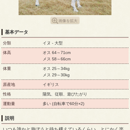
画像を拡大
基本データ
分類
イヌ - 大型
体高
オス 64～71cm
メス 58～66cm
体重
オス 25～34kg
メス 29～30kg
原産地
イギリス
性格
陽気、従順、遊びたがり
運動量
多い (自転車で60分×2)
説明
いつも誰かと遊ぼうと待ち構えているくらい、とにかく楽