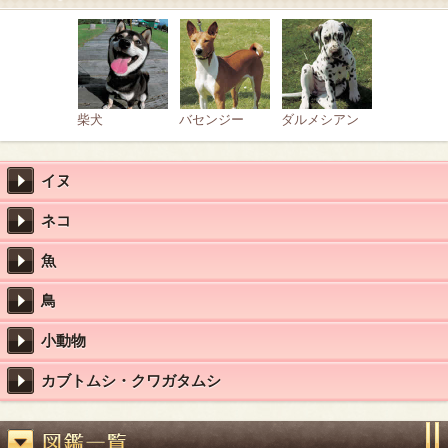
柴犬
バセンジー
ダルメシアン
イヌ
ネコ
魚
鳥
小動物
カブトムシ・クワガタムシ