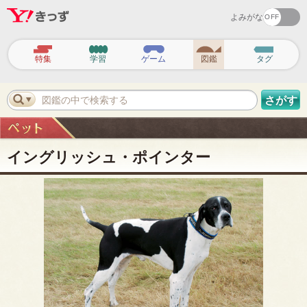
よみがな
ヘ
ッ
特集
学習
ゲーム
図鑑
タグ
ダ
ー
ナ
ビ
図鑑の中で検索する
さがす
ゲ
ー
シ
ョ
ン
イングリッシュ・ポインター