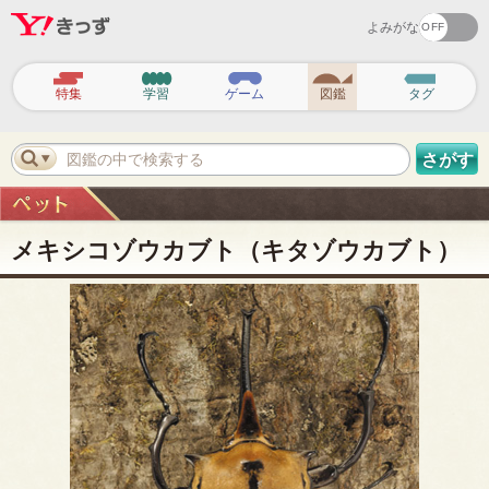
よみがな
ヘ
ッ
特集
学習
ゲーム
図鑑
タグ
ダ
ー
ナ
ビ
図鑑の中で検索する
さがす
ゲ
ー
シ
ョ
ン
メキシコゾウカブト（キタゾウカブト）