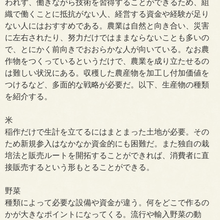
われず、働きながら技術を習得することができるため、組
織で働くことに抵抗がない人、経営する資金や経験が足り
ない人にはおすすめである。農業は自然と向き合い、災害
に左右されたり、努力だけではままならないことも多いの
で、とにかく前向きでおおらかな人が向いている。なお農
作物をつくっているというだけで、農業を成り立たせるの
は難しい状況にある。収穫した農産物を加工し付加価値を
つけるなど、多面的な戦略が必要だ。以下、生産物の種類
を紹介する。
米
稲作だけで生計を立てるにはまとまった土地が必要。その
ため新規参入はなかなか資金的にも困難だ。また独自の栽
培法と販売ルートを開拓することができれば、消費者に直
接販売するという形もとることができる。
野菜
種類によって必要な設備や資金が違う。何をどこで作るの
かが大きなポイントになってくる。流行や輸入野菜の動