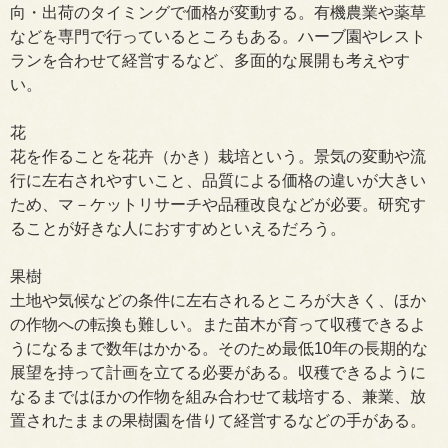
向・出荷のタイミングで価格が変動する。有機農業や薬草
などを専門で行っているところもある。ハーブ園やレスト
ランを合わせて経営するなど、多面的な展開も考えやす
い。
花
花を作ることを花卉（かき）栽培という。景気の変動や流
行に左右されやすいこと、品質による価格の違いが大きい
ため、マ－ケットリサーチや品種改良などが必要。研究す
ることが好きな人におすすめといえるだろう。
果樹
土地や気候などの条件に左右されるところが大きく、ほか
の作物への転換も難しい。また苗木が育って収穫できるよ
うになるまで数年はかかる。そのため最低10年の長期的な
展望を持って計画を立てる必要がある。収穫できるように
なるまではほかの作物を組み合わせて栽培する、兼業、放
置されたままの果樹園を借りて経営するなどの手がある。