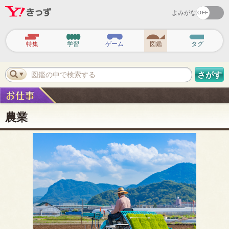
よみがな
ヘ
ッ
特集
学習
ゲーム
図鑑
タグ
ダ
ー
ナ
ビ
図鑑の中で検索する
さがす
ゲ
ー
シ
ョ
ン
農業