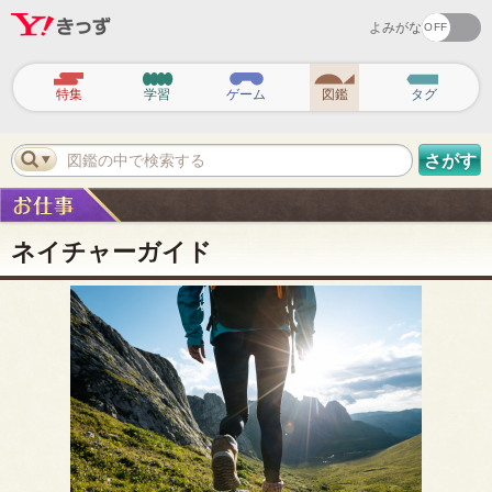
よみがな
ヘ
ッ
特集
学習
ゲーム
図鑑
タグ
ダ
ー
ナ
ビ
図鑑の中で検索する
さがす
ゲ
ー
シ
ョ
ン
ネイチャーガイド