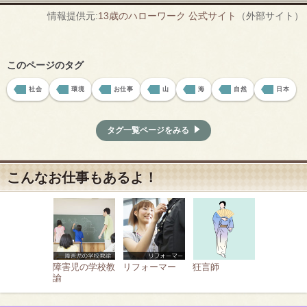
情報提供元:
13歳のハローワーク 公式サイト
（外部サイト）
このページのタグ
社会
環境
お仕事
山
海
自然
日本
タグ一覧ページをみる
こんなお仕事もあるよ！
障害児の学校教
リフォーマー
狂言師
諭