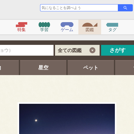
気
さ
が
に
す
な
る
こ
特集
学習
ゲーム
図鑑
タグ
と
を
調
べ
さがす
全ての図鑑
よ
う
物
星空
ペット