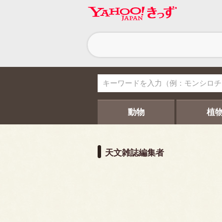
ヘ
ッ
ダ
ー
ナ
ビ
ゲ
ー
シ
動物
植
ョ
ン
天文雑誌編集者