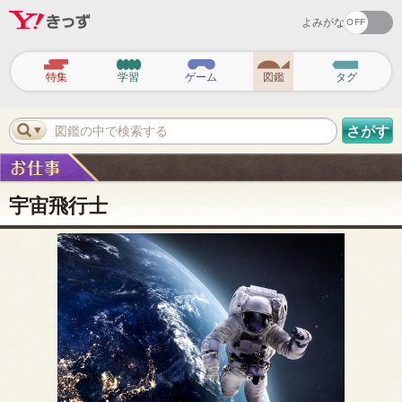
よみがな
ヘ
ッ
特集
学習
ゲーム
図鑑
タグ
ダ
ー
ナ
ビ
図鑑の中で検索する
さがす
ゲ
ー
シ
ョ
ン
宇宙飛行士