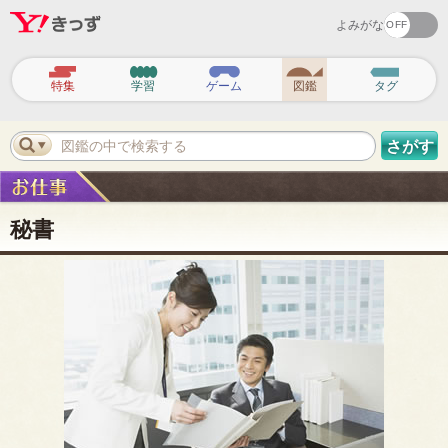
よみがな
ヘ
ッ
特集
学習
ゲーム
図鑑
タグ
ダ
ー
ナ
ビ
図鑑の中で検索する
さがす
ゲ
ー
シ
ョ
ン
秘書