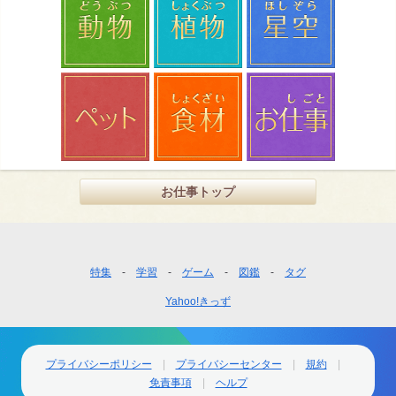
お仕事トップ
フ
特集
学習
ゲーム
図鑑
タグ
ッ
Yahoo!きっず
タ
ー
ナ
ビ
プライバシーポリシー
プライバシーセンター
規約
ゲ
免責事項
ヘルプ