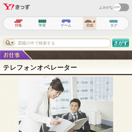
よみがな
ヘ
ッ
特集
学習
ゲーム
図鑑
タグ
ダ
ー
ナ
ビ
図鑑の中で検索する
さがす
ゲ
ー
シ
ョ
ン
テレフォンオペレーター