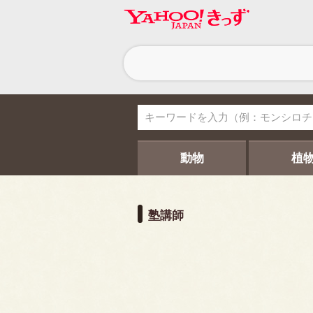
ヘ
ッ
ダ
ー
ナ
ビ
ゲ
ー
シ
動物
植
ョ
ン
塾講師