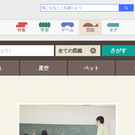
気
さ
が
に
す
な
る
こ
特集
学習
ゲーム
図鑑
タグ
と
を
調
べ
さがす
全ての図鑑
よ
う
物
星空
ペット