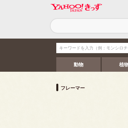
ヘ
ッ
ダ
ー
ナ
ビ
ゲ
ー
シ
動物
植
ョ
ン
フレーマー