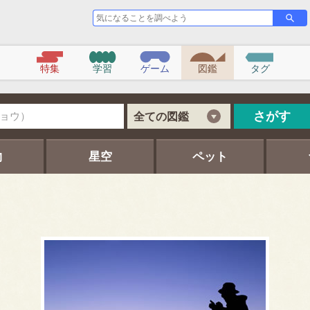
気
さ
が
に
す
な
る
こ
特集
学習
ゲーム
図鑑
タグ
と
を
調
べ
さがす
全ての図鑑
よ
う
物
星空
ペット