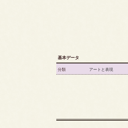
基本データ
分類
アートと表現