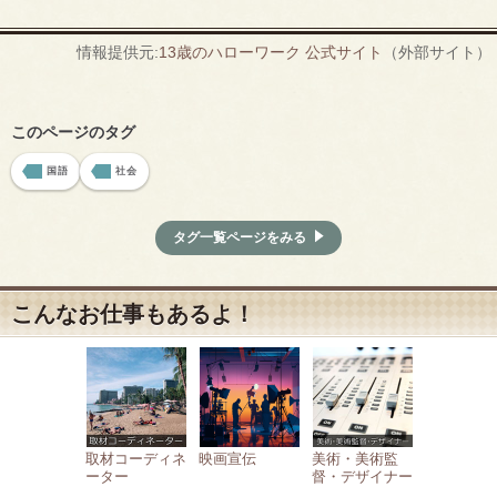
情報提供元:
13歳のハローワーク 公式サイト
（外部サイト）
このページのタグ
国語
社会
タグ一覧ページをみる
こんなお仕事もあるよ！
取材コーディネ
映画宣伝
美術・美術監
ーター
督・デザイナー