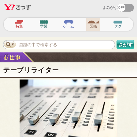
よみがな
ヘ
ッ
特集
学習
ゲーム
図鑑
タグ
ダ
ー
ナ
ビ
図鑑の中で検索する
さがす
ゲ
ー
シ
ョ
ン
テープリライター