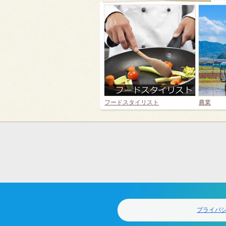
フードスタイリスト
農業
フ
ッ
タ
ー
ナ
ビ
ゲ
プライバ
ー