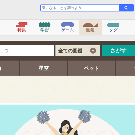
気
さ
が
に
す
な
る
こ
特集
学習
ゲーム
図鑑
タグ
と
を
調
べ
さがす
全ての図鑑
よ
う
物
星空
ペット