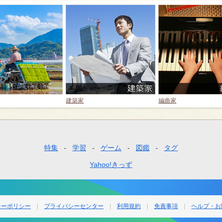
建築家
編曲家
特集
学習
ゲーム
図鑑
タグ
Yahoo!きっず
シーポリシー
プライバシーセンター
利用規約
免責事項
ヘルプ・お