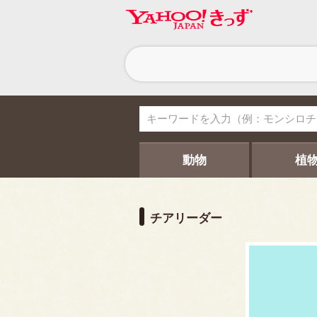
ヘ
ッ
ダ
ー
ナ
ビ
ゲ
ー
シ
動物
植
ョ
ン
チアリーダー